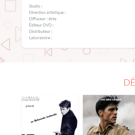
Studio :
Direction artistique :
Diffuseur : Arte
Éditeur DVD :
Distributeur :
Laboratoire :
DÉ