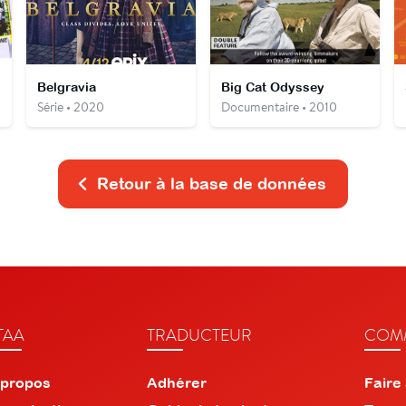
Belgravia
Big Cat Odyssey
Série • 2020
Documentaire • 2010
Retour à la base de données
TAA
TRADUCTEUR
COMM
 propos
Adhérer
Faire