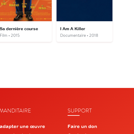
Sa dernière course
I Am A Killer
Film • 2015
Documentaire • 2018
ANDITAIRE
SUPPORT
 adapter une œuvre
Faire un don