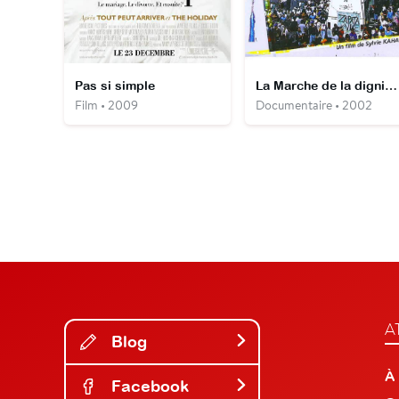
Pas si simple
La Marche de la dignité indigène
Film • 2009
Documentaire • 2002
A
Blog
À
Facebook