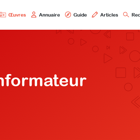
Œuvres
Annuaire
Guide
Articles
Rec
informateur