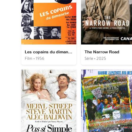
Les copains du dimanche
The Narrow Road
Film • 1956
Série • 2025