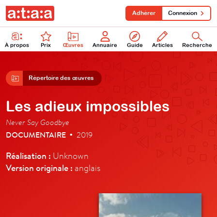
Adhérer
Connexion
À propos
Prix
Œuvres
Annuaire
Guide
Articles
Recherche
Répertoire des œuvres
Les adieux impossibles
Never Say Goodbye
DOCUMENTAIRE
2019
•
Réalisation :
Unknown
Version originale :
anglais