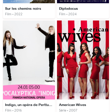
Sur les chemins noirs
Diplodocus
Film • 2022
Film • 2024
Indigo, un opéra de Perttu Kivilaakso et Eicca Toppinen
American Wives
Film • 2016
Série • 2007