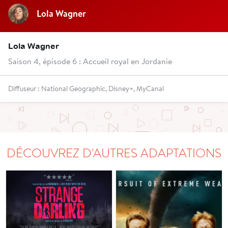
Lola Wagner
Lola Wagner
Saison 4, épisode 6 : Accueil royal en Jordanie
Diffuseur : National Geographic, Disney+, MyCanal
DÉCOUVREZ D'AUTRES ADAPTATIONS