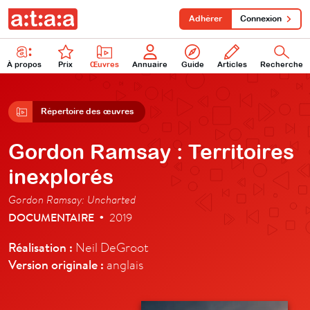
Adhérer
Connexion
À propos
Prix
Œuvres
Annuaire
Guide
Articles
Recherche
Répertoire des œuvres
Gordon Ramsay : Territoires
inexplorés
Gordon Ramsay: Uncharted
DOCUMENTAIRE
2019
•
Réalisation :
Neil DeGroot
Version originale :
anglais