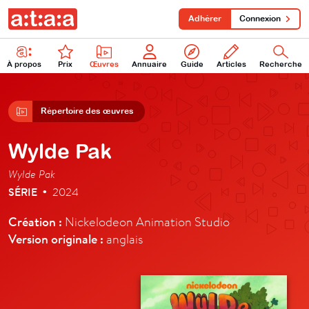
Adhérer
Connexion
À propos
Prix
Œuvres
Annuaire
Guide
Articles
Recherche
Répertoire des œuvres
Wylde Pak
Wylde Pak
SÉRIE
2024
•
Création :
Nickelodeon Animation Studio
Version originale :
anglais