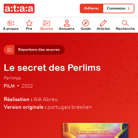
Adhérer
Connexion
À propos
Prix
Œuvres
Annuaire
Guide
Articles
Recherche
Répertoire des œuvres
Le secret des Perlims
Perlimps
FILM
2022
•
Réalisation :
Alê Abreu
Version originale :
portugais brésilien