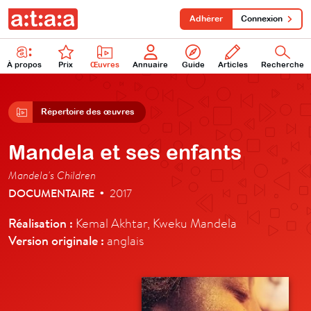
Adhérer
Connexion
À propos
Prix
Œuvres
Annuaire
Guide
Articles
Recherche
Répertoire des œuvres
Mandela et ses enfants
Mandela's Children
DOCUMENTAIRE
2017
•
Réalisation :
Kemal Akhtar, Kweku Mandela
Version originale :
anglais