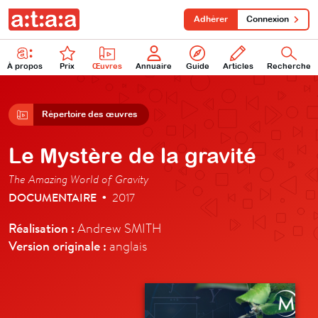
Adhérer
Connexion
À propos
Prix
Œuvres
Annuaire
Guide
Articles
Recherche
Répertoire des œuvres
Le Mystère de la gravité
The Amazing World of Gravity
DOCUMENTAIRE
2017
•
Réalisation :
Andrew SMITH
Version originale :
anglais