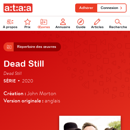
Adhérer
Connexion
À propos
Prix
Œuvres
Annuaire
Guide
Articles
Recherche
Répertoire des œuvres
Dead Still
Dead Still
SÉRIE
2020
•
Création :
John Morton
Version originale :
anglais