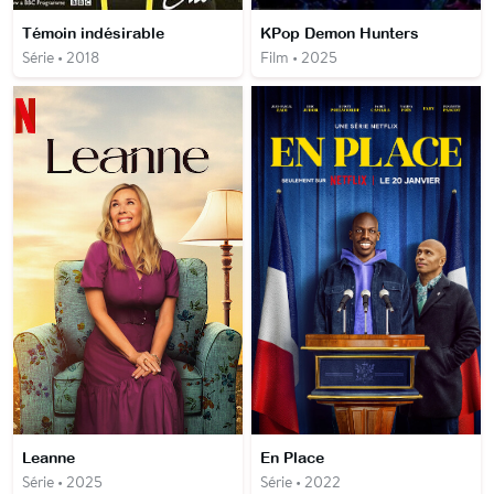
Témoin indésirable
KPop Demon Hunters
Série • 2018
Film • 2025
Leanne
En Place
Série • 2025
Série • 2022