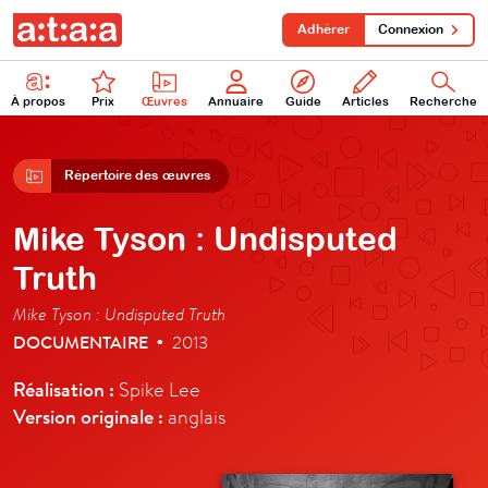
Adhérer
Connexion
À propos
Prix
Œuvres
Annuaire
Guide
Articles
Recherche
Répertoire des œuvres
Mike Tyson : Undisputed
Truth
Mike Tyson : Undisputed Truth
DOCUMENTAIRE
2013
•
Réalisation :
Spike Lee
Version originale :
anglais