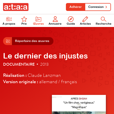
Adhérer
Connexion
À propos
Prix
Œuvres
Annuaire
Guide
Articles
Recherche
Répertoire des œuvres
Le dernier des injustes
DOCUMENTAIRE
2013
•
Réalisation :
Claude Lanzman
Version originale :
allemand / français