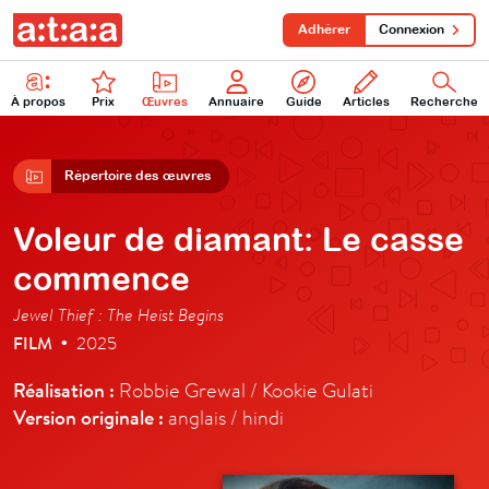
Adhérer
Connexion
À propos
Prix
Œuvres
Annuaire
Guide
Articles
Recherche
Répertoire des œuvres
Voleur de diamant: Le casse
commence
Jewel Thief : The Heist Begins
FILM
2025
•
Réalisation :
Robbie Grewal / Kookie Gulati
Version originale :
anglais / hindi