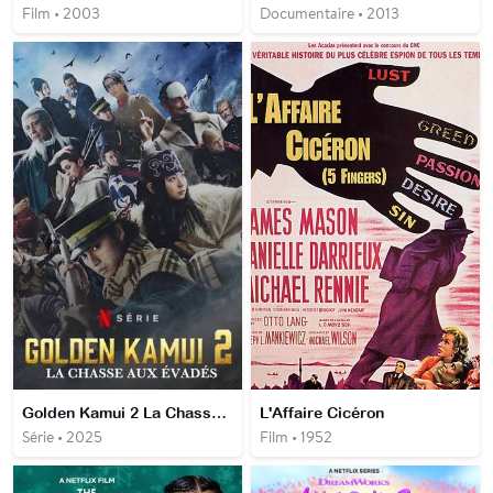
Film • 2003
Documentaire • 2013
Golden Kamui 2 La Chasse aux évadés
L'Affaire Cicéron
Série • 2025
Film • 1952