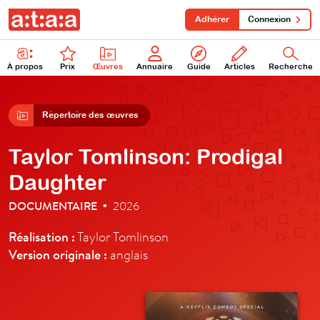
Adhérer
Connexion
À propos
Prix
Œuvres
Annuaire
Guide
Articles
Recherche
Répertoire des œuvres
Taylor Tomlinson: Prodigal
Daughter
DOCUMENTAIRE
2026
•
Réalisation :
Taylor Tomlinson
Version originale :
anglais