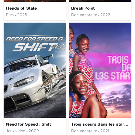
Heads of State
Break Point
Film • 2025
Documentaire • 2022
Need for Speed : Shift
Trois soeurs dans les starting blocks
Jeux vidéo • 2009
Documentaire • 2021