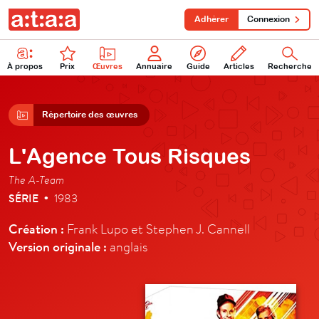
Adhérer
Connexion
À propos
Prix
Œuvres
Annuaire
Guide
Articles
Recherche
Répertoire des œuvres
L'Agence Tous Risques
The A-Team
SÉRIE
1983
•
Création :
Frank Lupo et Stephen J. Cannell
Version originale :
anglais