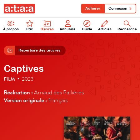
Adhérer
Connexion
À propos
Prix
Œuvres
Annuaire
Guide
Articles
Recherche
Répertoire des œuvres
Captives
FILM
2023
•
Réalisation :
Arnaud des Pallières
Version originale :
français