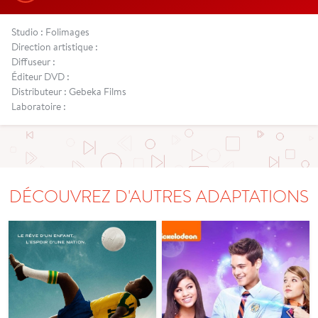
Studio : Folimages
Direction artistique :
Diffuseur :
Éditeur DVD :
Distributeur : Gebeka Films
Laboratoire :
DÉCOUVREZ D'AUTRES ADAPTATIONS