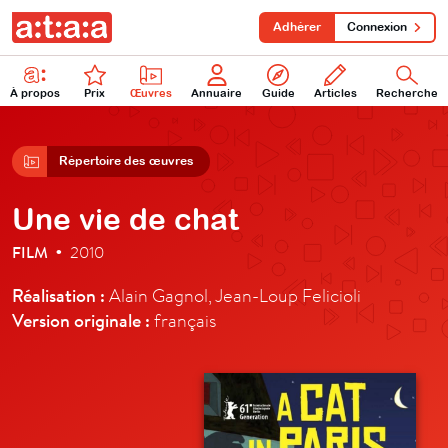
Adhérer
Connexion
À propos
Prix
Œuvres
Annuaire
Guide
Articles
Recherche
Répertoire des œuvres
Une vie de chat
FILM
2010
•
Réalisation :
Alain Gagnol, Jean-Loup Felicioli
Version originale :
français