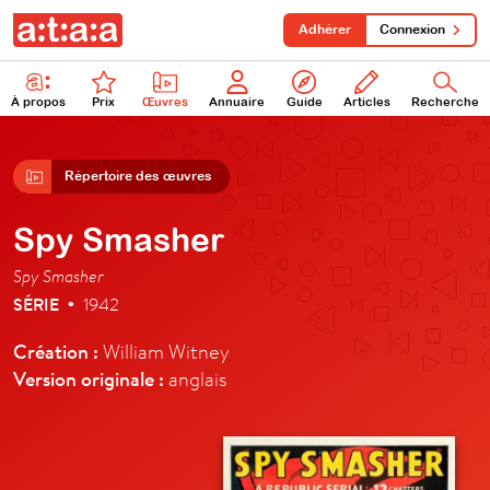
Adhérer
Connexion
À propos
Prix
Œuvres
Annuaire
Guide
Articles
Recherche
Répertoire des œuvres
Spy Smasher
Spy Smasher
SÉRIE
1942
•
Création :
William Witney
Version originale :
anglais