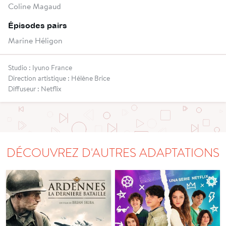
Coline Magaud
Épisodes pairs
Marine Héligon
Studio : Iyuno France
Direction artistique : Hélène Brice
Diffuseur : Netflix
DÉCOUVREZ D'AUTRES ADAPTATIONS