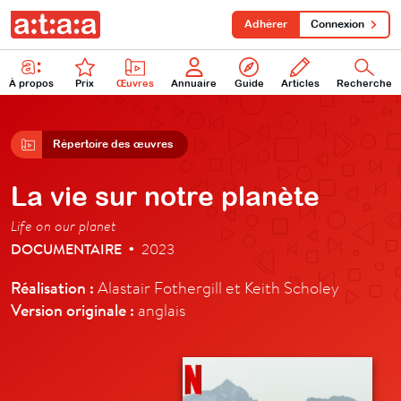
Adhérer
Connexion
À propos
Prix
Œuvres
Annuaire
Guide
Articles
Recherche
Répertoire des œuvres
La vie sur notre planète
Life on our planet
DOCUMENTAIRE
2023
•
Réalisation :
Alastair Fothergill et Keith Scholey
Version originale :
anglais