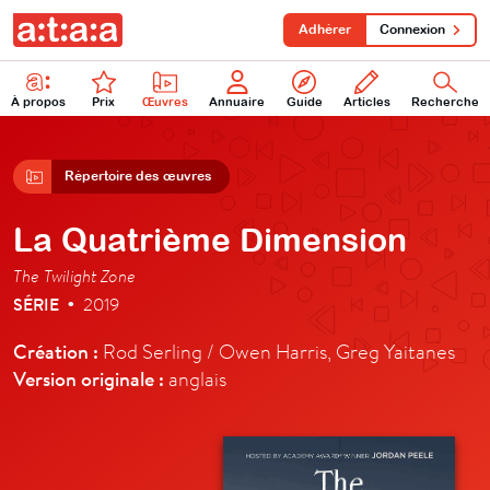
Adhérer
Connexion
À propos
Prix
Œuvres
Annuaire
Guide
Articles
Recherche
Répertoire des œuvres
La Quatrième Dimension
The Twilight Zone
SÉRIE
2019
•
Création :
Rod Serling / Owen Harris, Greg Yaitanes
Version originale :
anglais