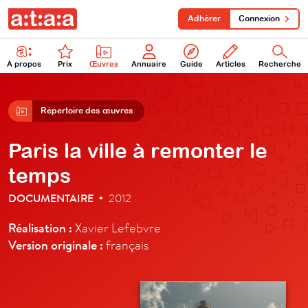
Adhérer
Connexion
À propos
Prix
Œuvres
Annuaire
Guide
Articles
Recherche
Répertoire des œuvres
Paris la ville à remonter le
temps
DOCUMENTAIRE
2012
•
Réalisation :
Xavier Lefebvre
Version originale :
français