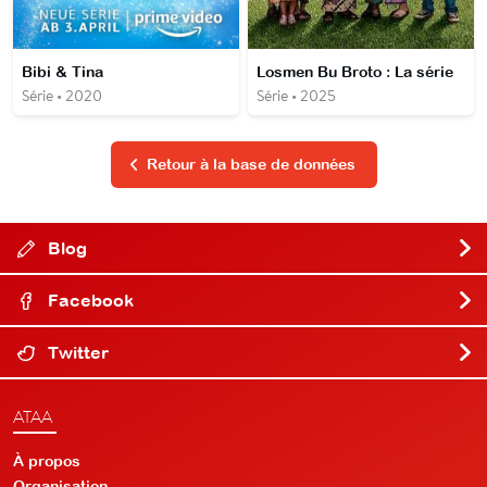
Bibi & Tina
Losmen Bu Broto : La série
Série • 2020
Série • 2025
Retour à la base de données
Blog
Facebook
Twitter
ATAA
À propos
Organisation