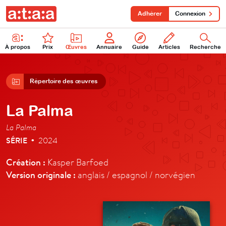
Adhérer
Connexion
À propos
Prix
Œuvres
Annuaire
Guide
Articles
Recherche
Répertoire des œuvres
La Palma
La Palma
SÉRIE
2024
•
Création :
Kasper Barfoed
Version originale :
anglais / espagnol / norvégien