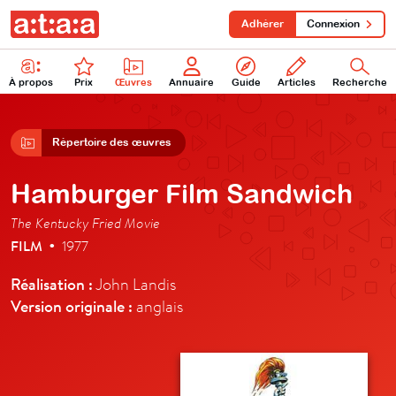
Adhérer
Connexion
À propos
Prix
Œuvres
Annuaire
Guide
Articles
Recherche
Répertoire des œuvres
Hamburger Film Sandwich
The Kentucky Fried Movie
FILM
1977
•
Réalisation :
John Landis
Version originale :
anglais