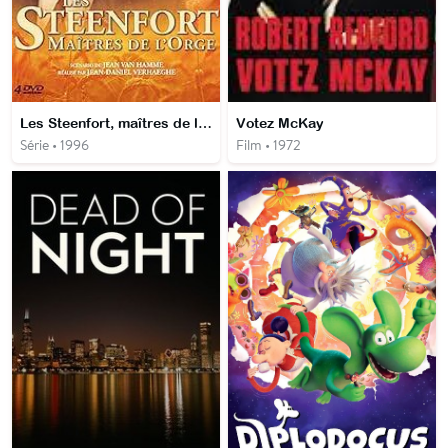
Les Steenfort, maîtres de l'orge
Votez McKay
Série • 1996
Film • 1972