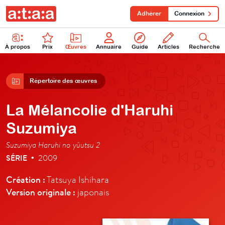
Adhérer
Connexion
À propos
Prix
Œuvres
Annuaire
Guide
Articles
Recherche
Répertoire des œuvres
La Mélancolie d'Haruhi
Suzumiya
Suzumiya Haruhi no yûutsu 2
SÉRIE
2009
•
Création :
Tatsuya Ishihara
Version originale :
japonais