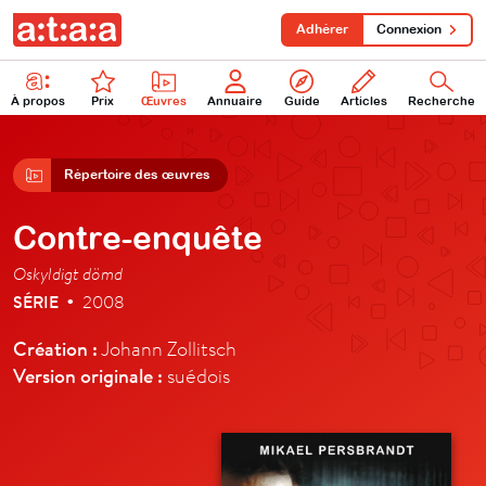
Adhérer
Connexion
À propos
Prix
Œuvres
Annuaire
Guide
Articles
Recherche
Répertoire des œuvres
Contre-enquête
Oskyldigt dömd
SÉRIE
2008
•
Création :
Johann Zollitsch
Version originale :
suédois