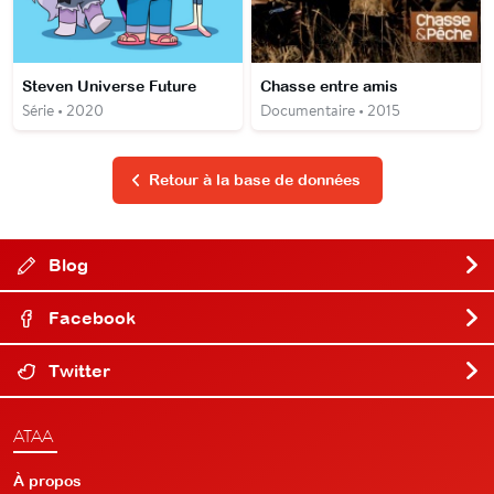
Steven Universe Future
Chasse entre amis
Série • 2020
Documentaire • 2015
Retour à la base de données
Blog
Facebook
Twitter
ATAA
À propos