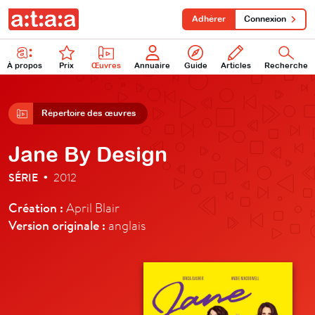
Adhérer
Connexion
À propos
Prix
Œuvres
Annuaire
Guide
Articles
Recherche
Répertoire des œuvres
Jane By Design
SÉRIE
2012
•
Création :
April Blair
Version originale :
anglais