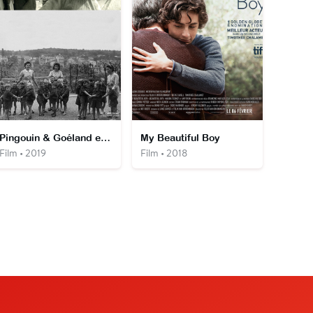
Pingouin & Goéland et leurs 500 petits
My Beautiful Boy
Film • 2019
Film • 2018