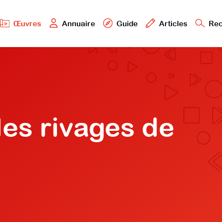
Œuvres
Annuaire
Guide
Articles
Rec
les rivages de