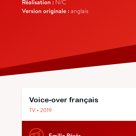
Réalisation :
N/C
Version originale :
anglais
Voice-over français
TV • 2019
Emilie Pérès