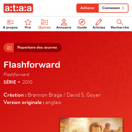
Adhérer
Connexion
À propos
Prix
Œuvres
Annuaire
Guide
Articles
Recherche
Répertoire des œuvres
Flashforward
Flashforward
SÉRIE
2010
•
Création :
Brannon Braga / David S. Goyer
Version originale :
anglais