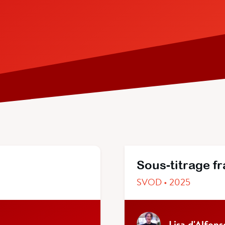
Sous-titrage f
SVOD • 2025
Lisa d'Alfons