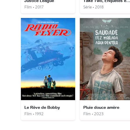
Justice League
Take Two, Enquêtes en d
Film • 2017
Série • 2018
Le Rêve de Bobby
Pluie douce amère
Film • 1992
Film • 2023