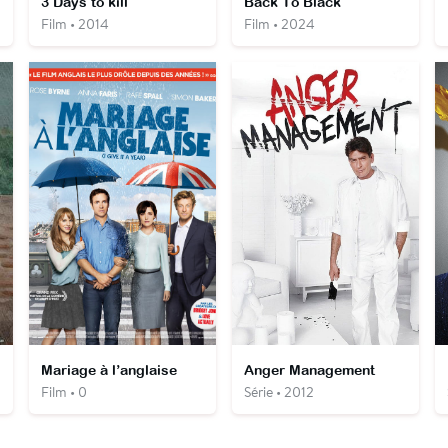
uo
3 Days to kill
Back To Black
Film • 2014
Film • 2024
Mariage à l’anglaise
Anger Management
Film • 0
Série • 2012