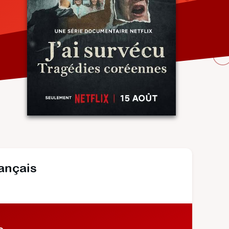
rançais
o