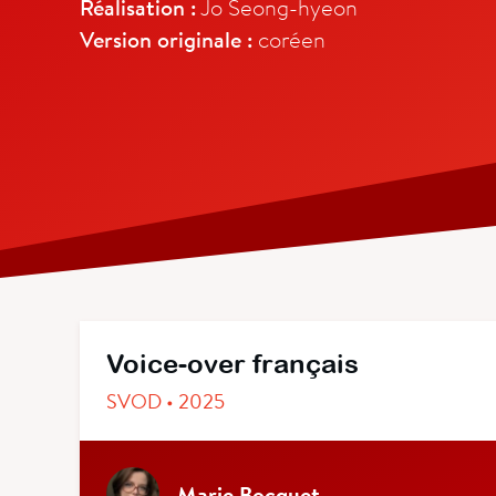
Réalisation :
Jo Seong-hyeon
Version originale :
coréen
Voice-over français
SVOD • 2025
Marie Bocquet