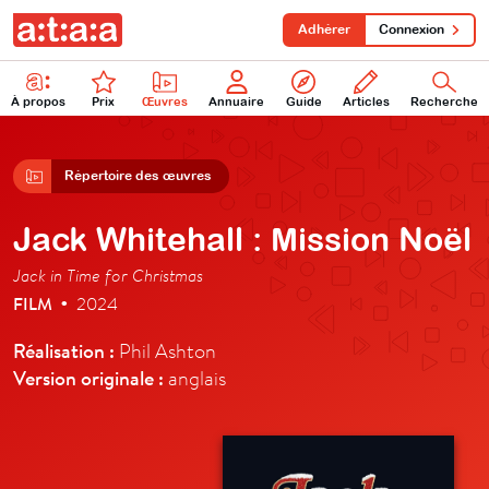
Adhérer
Connexion
À propos
Prix
Œuvres
Annuaire
Guide
Articles
Recherche
Répertoire des œuvres
Jack Whitehall : Mission Noël
Jack in Time for Christmas
FILM
2024
•
Réalisation :
Phil Ashton
Version originale :
anglais