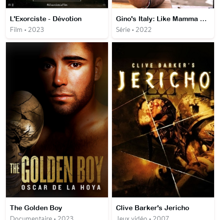
L'Exorciste - Dévotion
Gino's Italy: Like Mamma Used To Make
Film • 2023
Série • 2022
The Golden Boy
Clive Barker's Jericho
Documentaire • 2023
Jeux vidéo • 2007