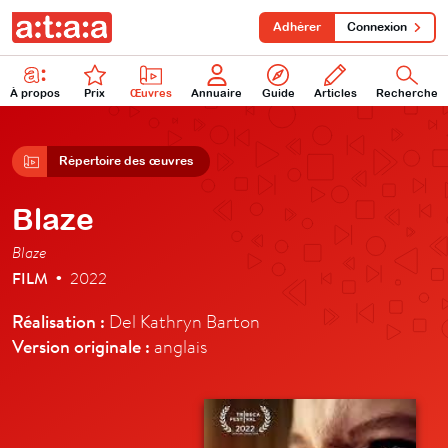
Adhérer
Connexion
À propos
Prix
Œuvres
Annuaire
Guide
Articles
Recherche
Répertoire des œuvres
Blaze
Blaze
FILM
2022
•
Réalisation :
Del Kathryn Barton
Version originale :
anglais