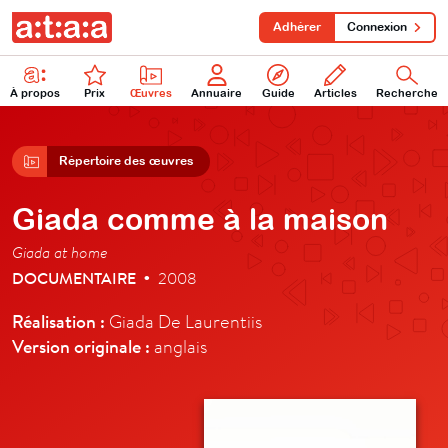
Adhérer
Connexion
À propos
Prix
Œuvres
Annuaire
Guide
Articles
Recherche
Répertoire des œuvres
Giada comme à la maison
Giada at home
DOCUMENTAIRE
2008
•
Réalisation :
Giada De Laurentiis
Version originale :
anglais