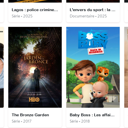
Lagos : police criminelle
L'envers du sport : la vérité crue sur le Liver King
Série • 2025
Documentaire • 2025
The Bronze Garden
Baby Boss : Les affaires reprennent
Série • 2017
Série • 2018