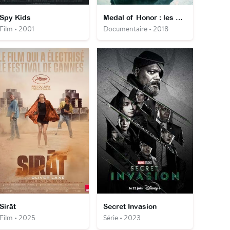
Spy Kids
Medal of Honor : les héros militaires américains
Film • 2001
Documentaire • 2018
Sirāt
Secret Invasion
Film • 2025
Série • 2023