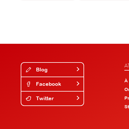
A
Blog
À
Facebook
O
Twitter
P
S