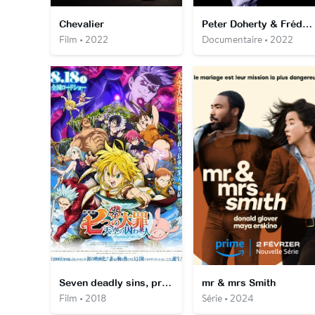
Chevalier
Peter Doherty & Frédéric Lo - The Fantasy Life of Poetry and Crime
Film • 2022
Documentaire • 2022
Seven deadly sins, prisoners of the sky
mr & mrs Smith
Film • 2018
Série • 2024