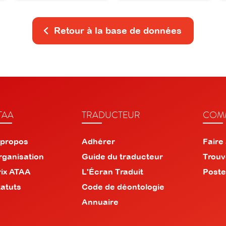
Retour à la base de données
TAA
TRADUCTEUR
COMM
 propos
Adhérer
Faire
rganisation
Guide du traducteur
Trouv
rix ATAA
L'Écran Traduit
Poste
tatuts
Code de déontologie
Annuaire