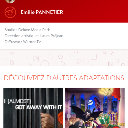
Emilie PANNETIER
Studio : Deluxe Media Paris
Direction artistique : Laura Préjean
Diffuseur : Warner TV
DÉCOUVREZ D'AUTRES ADAPTATIONS