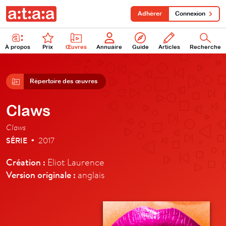
Adhérer
Connexion
À propos
Prix
Œuvres
Annuaire
Guide
Articles
Recherche
Répertoire des œuvres
Claws
Claws
SÉRIE
2017
•
Création :
Eliot Laurence
Version originale :
anglais