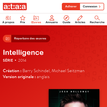
Adhérer
Connexion
À propos
Prix
Œuvres
Annuaire
Guide
Articles
Recherche
Répertoire des œuvres
Intelligence
SÉRIE
2014
•
Création :
Barry Schindel, Michael Seitzman
Version originale :
anglais