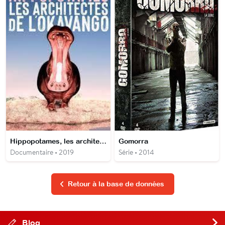
Hippopotames, les architectes de l'Okavango
Gomorra
Documentaire • 2019
Série • 2014
Retour à la base de données
Blog