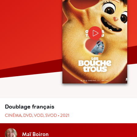
Doublage français
CINÉMA, DVD, VOD, SVOD • 2021
Maï Boiron