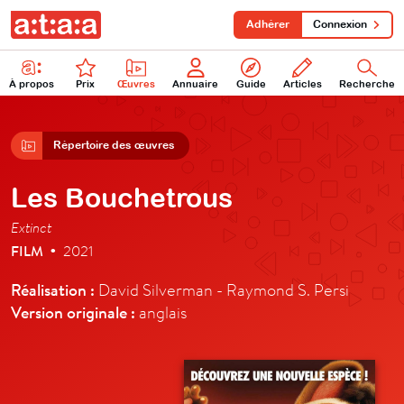
Adhérer
Connexion
À propos
Prix
Œuvres
Annuaire
Guide
Articles
Recherche
Répertoire des œuvres
Les Bouchetrous
Extinct
FILM
2021
•
Réalisation :
David Silverman - Raymond S. Persi
Version originale :
anglais