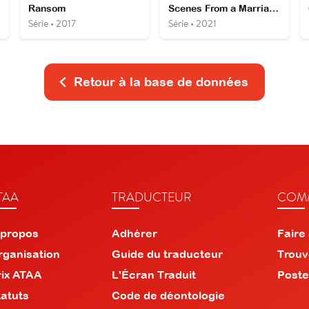
Ransom
Scenes From a Marriage
Série • 2017
Série • 2021
Retour à la base de données
TAA
TRADUCTEUR
COMM
 propos
Adhérer
Faire
rganisation
Guide du traducteur
Trouv
rix ATAA
L'Écran Traduit
Poste
tatuts
Code de déontologie