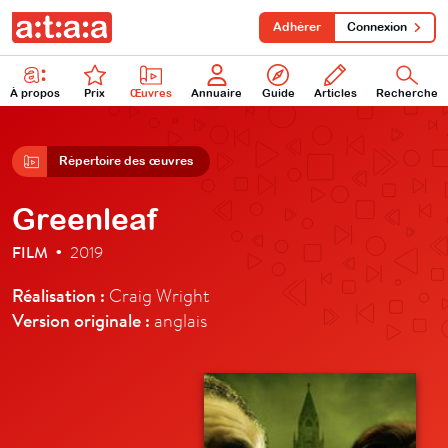
Adhérer
Connexion
À propos
Prix
Œuvres
Annuaire
Guide
Articles
Recherche
Répertoire des œuvres
Greenleaf
FILM
2019
•
Réalisation :
Craig Wright
Version originale :
anglais