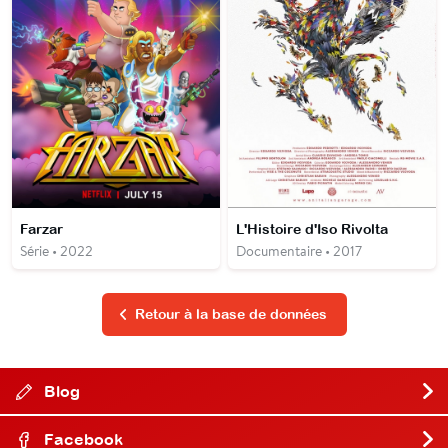
Farzar
L'Histoire d'Iso Rivolta
Série • 2022
Documentaire • 2017
Retour à la base de données
Blog
Facebook