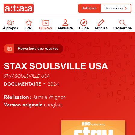
Adhérer
Connexion
À propos
Prix
Œuvres
Annuaire
Guide
Articles
Recherche
Répertoire des œuvres
STAX SOULSVILLE USA
STAX SOULSVILLE USA
DOCUMENTAIRE
2024
•
Réalisation :
Jamila Wignot
Version originale :
anglais