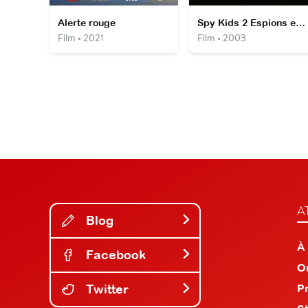
Alerte rouge
Spy Kids 2 Espions en herbe
Film • 2021
Film • 2003
A
Blog
À
Facebook
O
Twitter
P