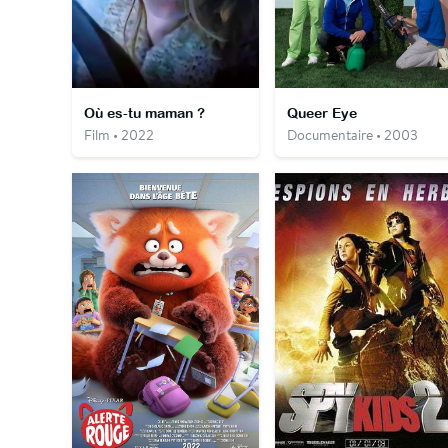
Où es-tu maman ?
Queer Eye
Film • 2022
Documentaire • 2003