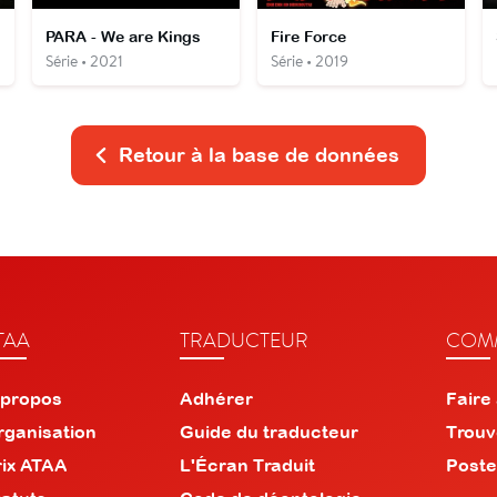
PARA - We are Kings
Fire Force
Série • 2021
Série • 2019
Retour à la base de données
TAA
TRADUCTEUR
COMM
 propos
Adhérer
Faire
rganisation
Guide du traducteur
Trouv
rix ATAA
L'Écran Traduit
Poste