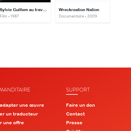
Sylvie Guillem au travail
Wreckreation Nation
Film • 1987
Documentaire • 2009
ANDITAIRE
SUPPORT
 adapter une œuvre
Faire un don
er un traducteur
Contact
r une offre
Presse