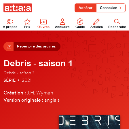
Adhérer
Connexion
À propos
Prix
Œuvres
Annuaire
Guide
Articles
Recherche
Répertoire des œuvres
Debris - saison 1
Debris - saison 1
SÉRIE
2021
•
Création :
J.H. Wyman
Version originale :
anglais