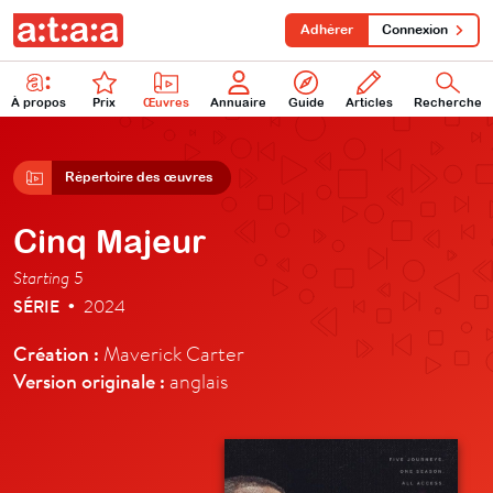
Adhérer
Connexion
À propos
Prix
Œuvres
Annuaire
Guide
Articles
Recherche
Répertoire des œuvres
Cinq Majeur
Starting 5
SÉRIE
2024
•
Création :
Maverick Carter
Version originale :
anglais