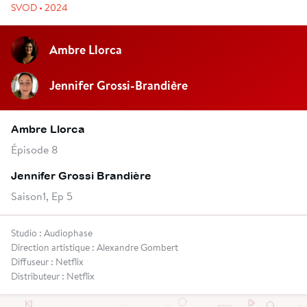
SVOD • 2024
Ambre Llorca
Jennifer Grossi-Brandière
Ambre Llorca
Épisode 8
Jennifer Grossi Brandière
Saison1, Ep 5
Studio : Audiophase
Direction artistique : Alexandre Gombert
Diffuseur : Netflix
Distributeur : Netflix