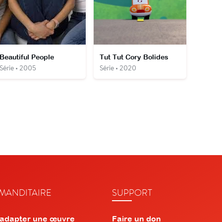
Beautiful People
Tut Tut Cory Bolides
Série • 2005
Série • 2020
ANDITAIRE
SUPPORT
 adapter une œuvre
Faire un don