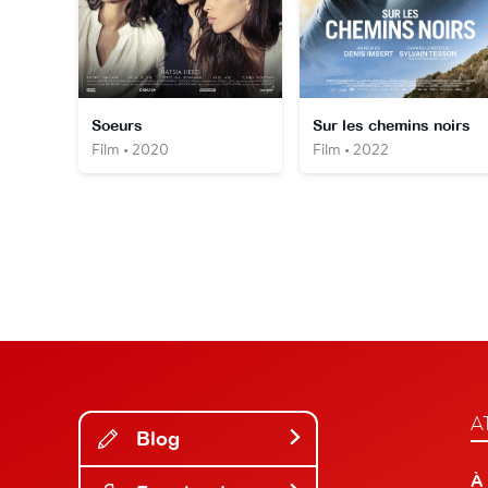
Soeurs
Sur les chemins noirs
Film • 2020
Film • 2022
A
Blog
À