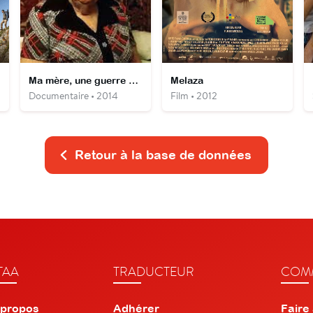
Ma mère, une guerre et moi
Melaza
Documentaire • 2014
Film • 2012
Retour à la base de données
TAA
TRADUCTEUR
COMM
 propos
Adhérer
Faire