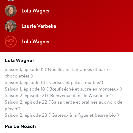
Lola Wagner
Laurie Verbeke
Lola Wagner
Lola Wagner
Saison 1, épisode 11 ("Nouilles instantanées et barres
chocolatées")
Saison 1, épisode 14 ("Cerises et pâte à muffins")
Saison 1, épisode 18 ("Bœuf séché et sucre en morceaux")
Saison 2, épisode 21 ("Bienvenue dans le Wisconsin")
Saison 2, épisode 22 ("Salsa verde et pralines aux noix de
pécan")
Saison 2, épisode 23 ("Gâteaux à la figue et beurre bio")
Pia Le Noach