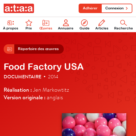
Adhérer
Connexion
À propos
Prix
Œuvres
Annuaire
Guide
Articles
Recherche
Répertoire des œuvres
Food Factory USA
DOCUMENTAIRE
2014
•
Réalisation :
Jen Markowtitz
Version originale :
anglais