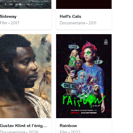
Sideway
Hell's Cats
Film • 2017
Documentaire • 2011
Gustav Klimt et l’énigme du prince ghanéen
Rainbow
Documentaire • 2026
Film • 2022