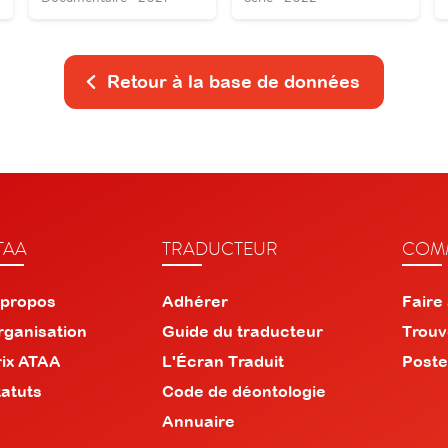
Retour à la base de données
TAA
TRADUCTEUR
COMM
 propos
Adhérer
Faire
rganisation
Guide du traducteur
Trouv
rix ATAA
L'Écran Traduit
Poste
tatuts
Code de déontologie
Annuaire