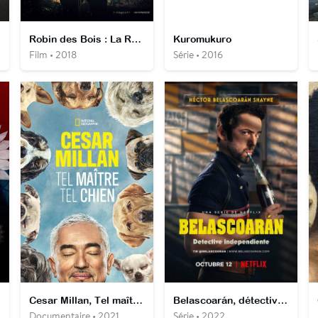
Robin des Bois : La Rébellion
Kuromukuro
Film • 2018
Série • 2016
Cesar Millan, Tel maître tel chien
Belascoarán, détective privé
Documentaire • 2021
Série • 2022