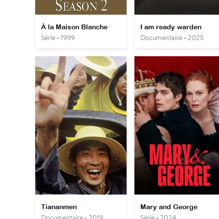
À la Maison Blanche
I am ready warden
Série • 1999
Documentaire • 2025
Tiananmen
Mary and George
Documentaire • 2019
Série • 2024