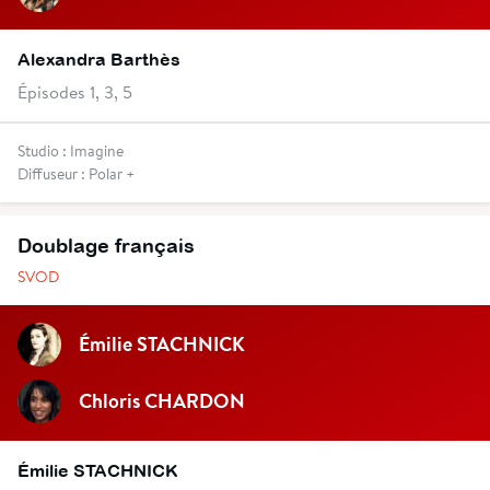
Alexandra Barthès
Épisodes 1, 3, 5
Studio : Imagine
Diffuseur : Polar +
Doublage français
SVOD
Émilie STACHNICK
Chloris CHARDON
Émilie STACHNICK