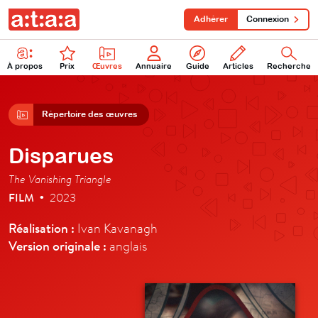
Adhérer
Connexion
À propos
Prix
Œuvres
Annuaire
Guide
Articles
Recherche
Répertoire des œuvres
Disparues
The Vanishing Triangle
FILM
2023
•
Réalisation :
Ivan Kavanagh
Version originale :
anglais