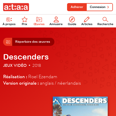
Adhérer
Connexion
À propos
Prix
Œuvres
Annuaire
Guide
Articles
Recherche
Répertoire des œuvres
Descenders
JEUX VIDÉO
2018
•
Réalisation :
Roel Ezendam
Version originale :
anglais / néerlandais