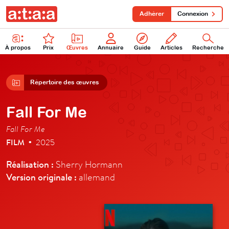
Adhérer
Connexion
À propos
Prix
Œuvres
Annuaire
Guide
Articles
Recherche
Répertoire des œuvres
Fall For Me
Fall For Me
FILM
2025
•
Réalisation :
Sherry Hormann
Version originale :
allemand