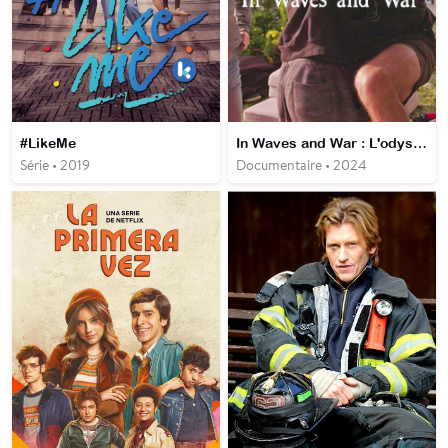
#LikeMe
In Waves and War : L'odyssée des vétérans
Série • 2019
Documentaire • 2024