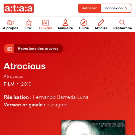
Adhérer
Connexion
À propos
Prix
Œuvres
Annuaire
Guide
Articles
Recherche
Répertoire des œuvres
Atrocious
Atrocious
FILM
2010
•
Réalisation :
Fernando Barreda Luna
Version originale :
espagnol