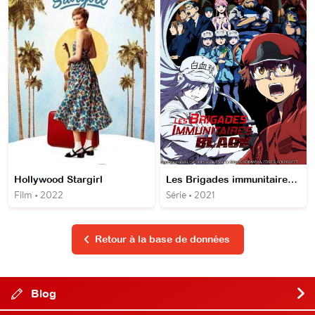
Hollywood Stargirl
Les Brigades immunitaires BLACK
Film • 2022
Série • 2021
Retour à la base de données
Blog