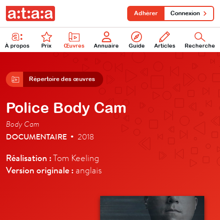
Adhérer
Connexion
À propos
Prix
Œuvres
Annuaire
Guide
Articles
Recherche
Répertoire des œuvres
Police Body Cam
Body Cam
DOCUMENTAIRE
2018
•
Réalisation :
Tom Keeling
Version originale :
anglais