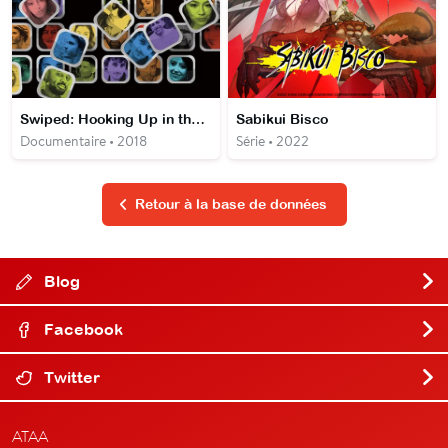
Swiped: Hooking Up in the Digital Age
Sabikui Bisco
Documentaire • 2018
Série • 2022
Retour à la base de données
Blog
Facebook
Twitter
ATAA