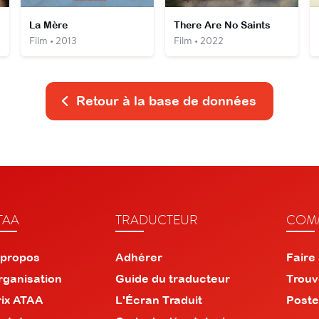
La Mère
There Are No Saints
Film • 2013
Film • 2022
Retour à la base de données
TAA
TRADUCTEUR
COMM
 propos
Adhérer
Faire
rganisation
Guide du traducteur
Trouv
rix ATAA
L'Écran Traduit
Poste