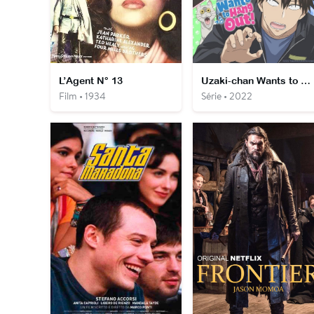
L’Agent N° 13
Uzaki-chan Wants to Hang Out!
Film • 1934
Série • 2022