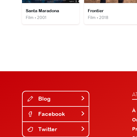
Santa Maradona
Frontier
Film • 2001
Film • 2018
A
Blog
À
Facebook
O
Twitter
P