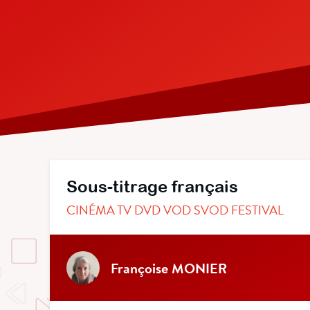
Sous-titrage français
CINÉMA TV DVD VOD SVOD FESTIVAL
Françoise MONIER