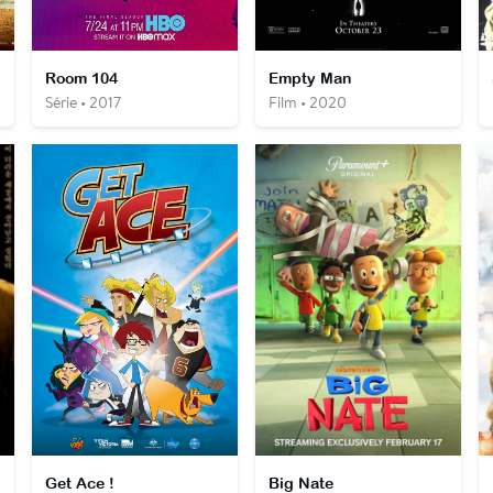
Room 104
Empty Man
Série • 2017
Film • 2020
Get Ace !
Big Nate