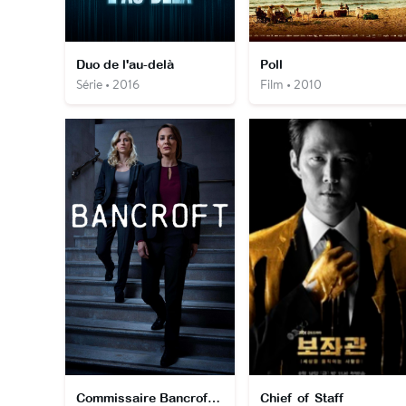
Duo de l'au-delà
Poll
Série • 2016
Film • 2010
Commissaire Bancroft : Dans l'ombre du crime
Chief of Staff