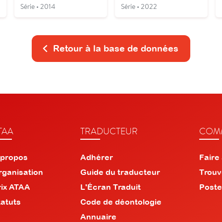
Série • 2014
Série • 2022
Retour à la base de données
TAA
TRADUCTEUR
COMM
 propos
Adhérer
Faire
rganisation
Guide du traducteur
Trouv
rix ATAA
L'Écran Traduit
Poste
tatuts
Code de déontologie
Annuaire